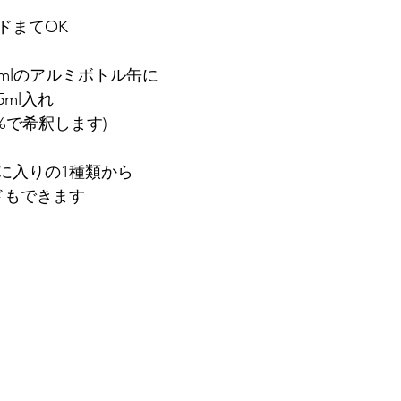
ドまてOK
mlのアルミボトル缶に
ml入れ
%で希釈します)
に入りの1種類から
ドもできます