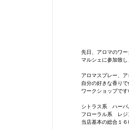
先日、アロマのワー
マルシェに参加致し
アロマスプレー、ア
自分の好きな香りで
ワークショップです
シトラス系　ハーバ
フローラル系　レジ
当店基本の総合１６