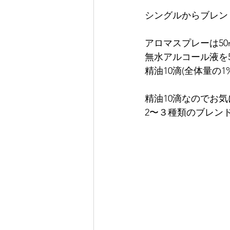
シングルからブレン
アロマスプレーは50
無水アルコール液を5
精油10滴(全体量の1
精油10滴なのでお気
2〜３種類のブレン