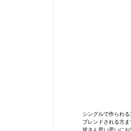
シングルで作られる
ブレンドされる方ま
皆さん思い思いにお