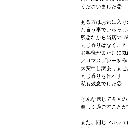
くださいました😊
ある方はお気に入り
と言う事でいらっし
残念ながら当店の1
同じ香りはなく…💧
お客様がまた別に気
アロマスプレーを作
大変申し訳ありませ
同じ香りを作れず
私も残念でした😢
そんな感じで今回の
楽しく過ごすことが
また、同じマルシェ