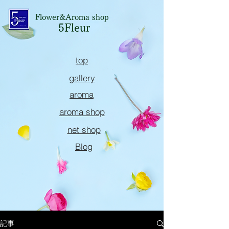
Flower&Aroma shop
5Fleur
top
gallery
aroma
aroma shop
net shop
Blog
記事