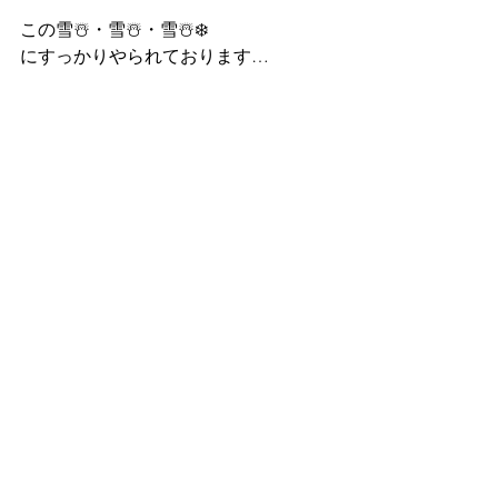
この雪☃️・雪☃️・雪☃️❄️
にすっかりやられております…