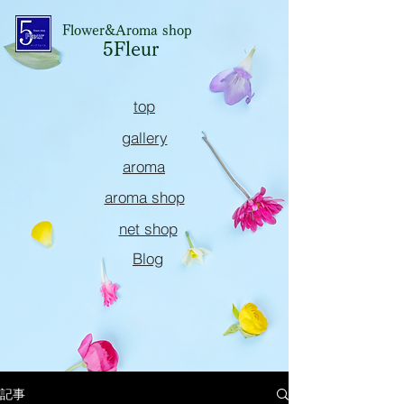
Flower&Aroma shop
5Fleur
top
gallery
aroma
aroma shop
net shop
Blog
記事